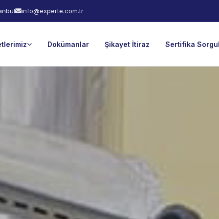
tanbul
info@experte.com.tr
tlerimiz
Dokümanlar
Şikayet İtiraz
Sertifika Sorg