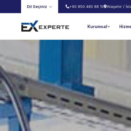
Dil Seçiniz
+90 850 480 88 10
Ataşehir / İs
Kurumsal
Hizme