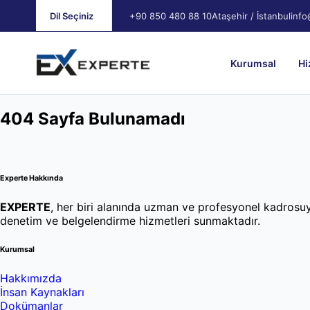
Dil Seçiniz
+90 850 480 88 10
Ataşehir / İstanbul
info
Kurumsal
Hi
404 Sayfa Bulunamadı
Experte Hakkında
EXPERTE
, her biri alanında uzman ve profesyonel kadrosuyla
denetim ve belgelendirme hizmetleri sunmaktadır.
Kurumsal
Hakkımızda
İnsan Kaynakları
Dokümanlar